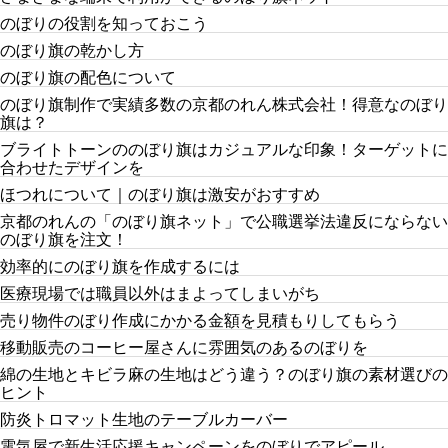
のぼりの役割を知っておこう
のぼり旗の乾かし方
のぼり旗の配色について
のぼり旗制作で実績多数の京都のれん株式会社！得意なのぼり
旗は？
ブライトトーンののぼり旗はカジュアルな印象！ターゲットに
合わせたデザインを
ほつれについて｜のぼり旗は激安がおすすめ
京都のれんの「のぼり旗ネット」で公職選挙法違反にならない
のぼり旗を注文！
効率的にのぼり旗を作成するには
医療現場では職員以外はまよってしまいがち
売り物件のぼり作成にかかる金額を見積もりしてもらう
移動販売のコーヒー屋さんに雰囲気のあるのぼりを
綿の生地とキビラ麻の生地はどう違う？のぼり旗の素材選びの
ヒント
防炎トロマット生地のテーブルカーバー
電気屋で新生活応援キャンペーンをのぼりでアピール