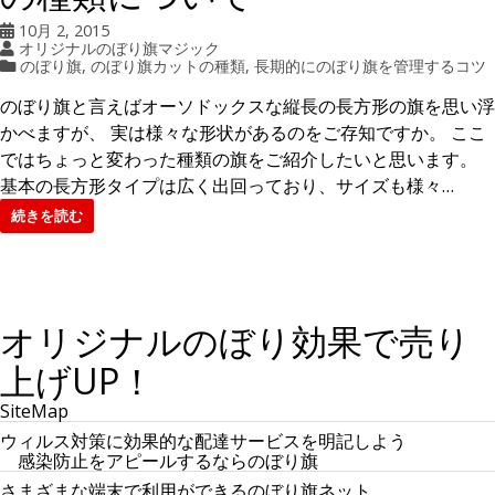
訳
が
10月 2, 2015
あ
オリジナルのぼり旗マジック
る
のぼり旗
,
のぼり旗カットの種類
,
長期的にのぼり旗を管理するコツ
のぼり旗と言えばオーソドックスな縦長の長方形の旗を思い浮
かべますが、 実は様々な形状があるのをご存知ですか。 ここ
ではちょっと変わった種類の旗をご紹介したいと思います。
基本の長方形タイプは広く出回っており、サイズも様々…
続きを読む
オリジナルのぼり効果で売り
上げUP！
SiteMap
ウィルス対策に効果的な配達サービスを明記しよう
感染防止をアピールするならのぼり旗
さまざまな端末で利用ができるのぼり旗ネット