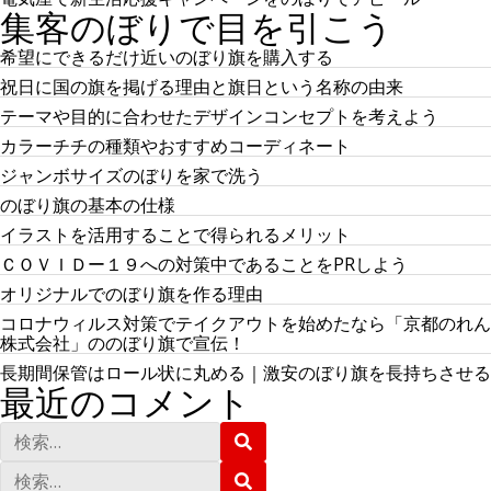
集客のぼりで目を引こう
希望にできるだけ近いのぼり旗を購入する
祝日に国の旗を掲げる理由と旗日という名称の由来
テーマや目的に合わせたデザインコンセプトを考えよう
カラーチチの種類やおすすめコーディネート
ジャンボサイズのぼりを家で洗う
のぼり旗の基本の仕様
イラストを活用することで得られるメリット
ＣＯＶＩＤー１９への対策中であることをPRしよう
オリジナルでのぼり旗を作る理由
コロナウィルス対策でテイクアウトを始めたなら「京都のれん
株式会社」ののぼり旗で宣伝！
長期間保管はロール状に丸める｜激安のぼり旗を長持ちさせる
最近のコメント
検
検
索
索
:
検
検
索