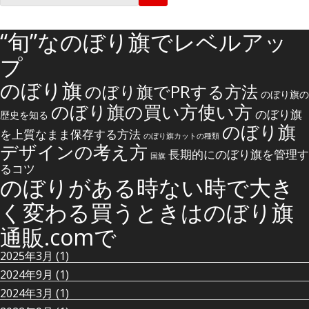
索
:
“旬”なのぼり旗でレベルアッ
プ
のぼり旗
のぼり旗でPRする方法
のぼり旗の
のぼり旗の買い方使い方
のぼり旗
歴史を知る
のぼり旗
を上質なまま保存する方法
のぼり旗カットの種類
デザインの考え方
長期的にのぼり旗を管理す
国旗
るコツ
のぼりがある時ない時で大き
く変わる買うときはのぼり旗
通販.comで
2025年3月
(1)
2024年9月
(1)
2024年3月
(1)