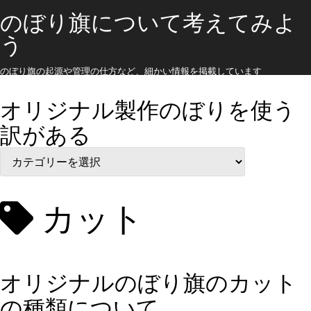
のぼり旗について考えてみよ
う
のぼり旗の起源や管理の仕方など、細かい情報を掲載しています
オリジナル製作のぼりを使う
訳がある
オ
リ
ジ
ナ
ル
カット
製
作
の
ぼ
り
オリジナルのぼり旗のカット
を
使
の種類について
う