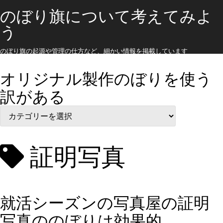
のぼり旗について考えてみよ
う
のぼり旗の起源や管理の仕方など、細かい情報を掲載しています
オリジナル製作のぼりを使う
訳がある
オ
リ
ジ
ナ
ル
証明写真
製
作
の
ぼ
り
就活シーズンの写真屋の証明
を
使
写真ののぼりは効果的
う