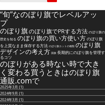
索
:
“旬”なのぼり旗でレベルアッ
プ
のぼり旗
のぼり旗でPRする方法
のぼり旗の
のぼり旗の買い方使い方
のぼり旗
歴史を知る
のぼり旗
を上質なまま保存する方法
のぼり旗カットの種類
デザインの考え方
長期的にのぼり旗を管理す
国旗
るコツ
のぼりがある時ない時で大き
く変わる買うときはのぼり旗
通販.comで
2025年3月
(1)
2024年9月
(1)
2024年3月
(1)