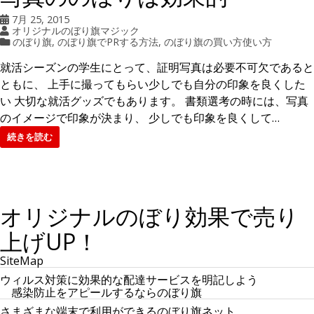
訳
が
7月 25, 2015
あ
オリジナルのぼり旗マジック
る
のぼり旗
,
のぼり旗でPRする方法
,
のぼり旗の買い方使い方
就活シーズンの学生にとって、証明写真は必要不可欠であると
ともに、 上手に撮ってもらい少しでも自分の印象を良くした
い 大切な就活グッズでもあります。 書類選考の時には、写真
のイメージで印象が決まり、 少しでも印象を良くして…
続きを読む
オリジナルのぼり効果で売り
上げUP！
SiteMap
ウィルス対策に効果的な配達サービスを明記しよう
感染防止をアピールするならのぼり旗
さまざまな端末で利用ができるのぼり旗ネット