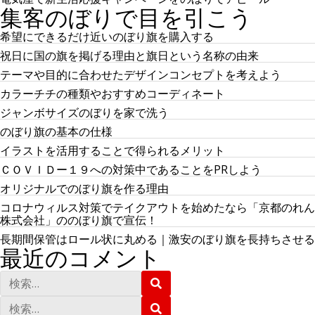
集客のぼりで目を引こう
希望にできるだけ近いのぼり旗を購入する
祝日に国の旗を掲げる理由と旗日という名称の由来
テーマや目的に合わせたデザインコンセプトを考えよう
カラーチチの種類やおすすめコーディネート
ジャンボサイズのぼりを家で洗う
のぼり旗の基本の仕様
イラストを活用することで得られるメリット
ＣＯＶＩＤー１９への対策中であることをPRしよう
オリジナルでのぼり旗を作る理由
コロナウィルス対策でテイクアウトを始めたなら「京都のれん
株式会社」ののぼり旗で宣伝！
長期間保管はロール状に丸める｜激安のぼり旗を長持ちさせる
最近のコメント
検
検
索
索
:
検
検
索